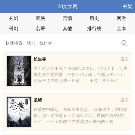
28文学网
书架
玄幻
武侠
言情
历史
网游
科幻
名著
其他
排行榜
全本
长生界
辰东
世上谁人能不死？ 任你风华绝代，艳冠天下，到头
来也是红粉骷髅；任你一代天骄，坐拥万里江山，
到头来也终将化成一抔黄土。 不过，关于长生......
圣墟
辰东
在破败中崛起，在寂灭中复苏。 沧海成尘，雷电枯
竭，那一缕幽雾又一次临近大地，世间的枷锁被打
开了，一个全新的世界就此揭开神秘的一角……
......