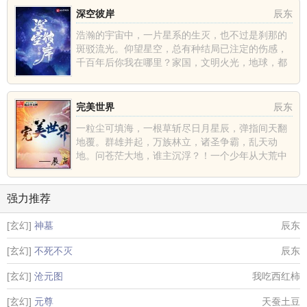
深空彼岸
辰东
浩瀚的宇宙中，一片星系的生灭，也不过是刹那的
斑驳流光。仰望星空，总有种结局已注定的伤感，
千百年后你我在哪里？家国，文明火光，地球，都
不过是深空中的一......
完美世界
辰东
一粒尘可填海，一根草斩尽日月星辰，弹指间天翻
地覆。群雄并起，万族林立，诸圣争霸，乱天动
地。问苍茫大地，谁主沉浮？！一个少年从大荒中
走出，一切从这里开......
强力推荐
[玄幻]
神墓
辰东
[玄幻]
不死不灭
辰东
[玄幻]
沧元图
我吃西红柿
[玄幻]
元尊
天蚕土豆